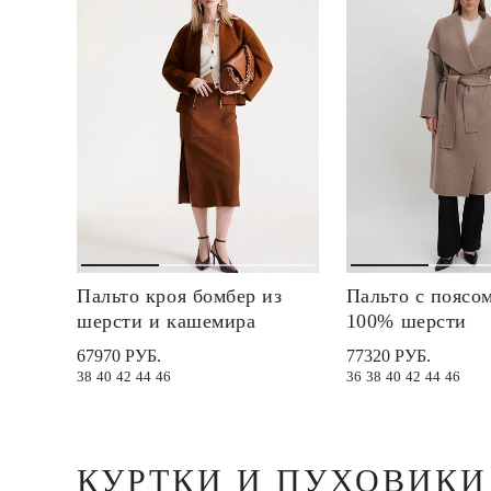
Пальто кроя бомбер из
Пальто с поясо
шерсти и кашемира
100% шерсти
67970 РУБ.
77320 РУБ.
38
40
42
44
46
36
38
40
42
44
46
КУРТКИ И ПУХОВИКИ