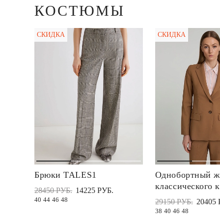
КОСТЮМЫ
СКИДКА
СКИДКА
Брюки TALES1
Однобортный ж
классического 
28450 РУБ.
14225 РУБ.
40
44
46
48
29150 РУБ.
20405 
38
40
46
48