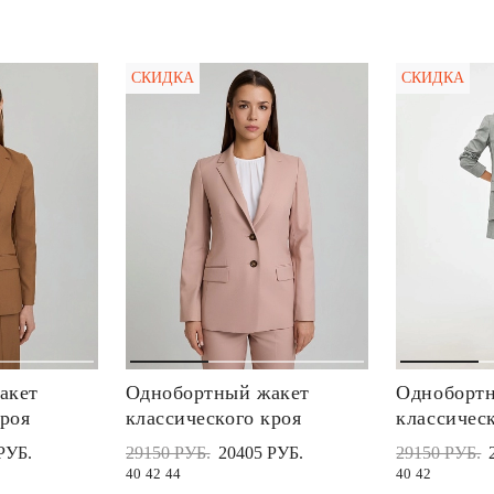
СКИДКА
СКИДКА
акет
Однобортный жакет
Однобортн
кроя
классического кроя
классичес
РУБ.
29150 РУБ.
20405 РУБ.
29150 РУБ.
40
42
44
40
42