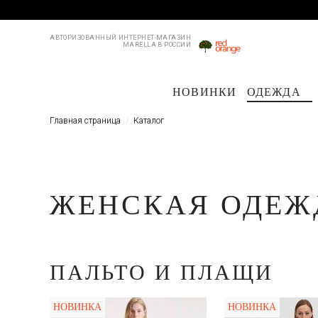
АВТОРИЗОВАННЫЙ ИНТЕРНЕТ-МАГАЗИН
MARELLA В РОССИИ
НОВИНКИ
ОДЕЖДА
Пальто и плащи
Куртки и пуховики
Куртки и пуховики
Костюмы
Жакеты
Жакеты
Брю
Пл
Главная страница
Каталог
ЖЕНСКАЯ ОДЕЖД
ПАЛЬТО И ПЛАЩИ
НОВИНКА
НОВИНКА