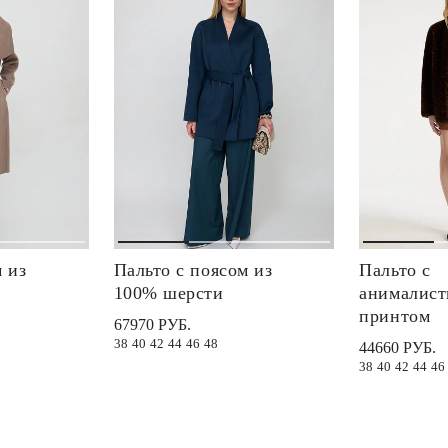
м из
Пальто с поясом из
Пальто с
100% шерсти
анималис
принтом
67970 РУБ.
38
40
42
44
46
48
44660 РУБ.
38
40
42
44
46