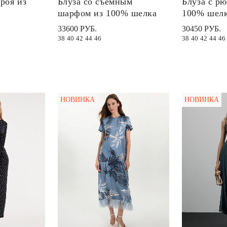
роя из
Блуза со съемным
Блуза с р
и
шарфом из 100% шелка
100% шелк
33600 РУБ.
30450 РУБ.
38
40
42
44
46
38
40
42
44
46
НОВИНКА
НОВИНКА