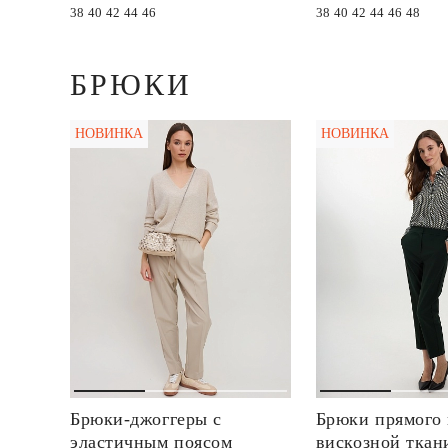
38
40
42
44
46
38
40
42
44
46
48
БРЮКИ
НОВИНКА
НОВИНКА
Брюки-джоггеры с
Брюки прямого 
эластичным поясом
вискозной ткан