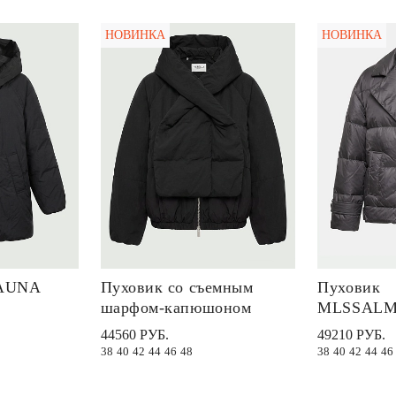
НОВИНКА
НОВИНКА
FAUNA
Пуховик со съемным
Пуховик
шарфом-капюшоном
MLSSALM
44560 РУБ.
49210 РУБ.
38
40
42
44
46
48
38
40
42
44
46