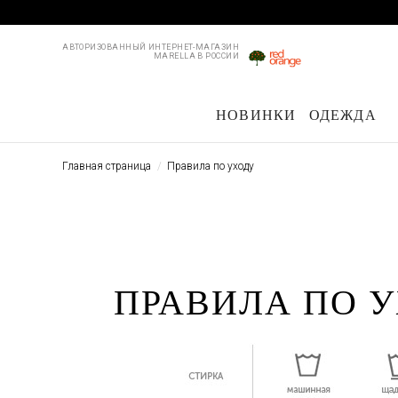
АВТОРИЗОВАННЫЙ ИНТЕРНЕТ-МАГАЗИН
MARELLA В РОССИИ
НОВИНКИ
ОДЕЖДА
Пальто и плащи
Куртки и пуховики
Куртки и пуховики
Костюмы
Жакеты
Жакеты
Брю
Пл
Главная страница
Правила по уходу
ПРАВИЛА ПО 