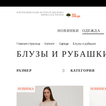
АВТОРИЗОВАННЫЙ ИНТЕРНЕТ-МАГАЗИН
MARELLA В РОССИИ
НОВИНКИ
ОДЕЖДА
Пальто и плащи
Куртки и пуховики
Куртки и пуховики
Костюмы
Жакеты
Жакеты
Пл
Б
Главная страница
Каталог
Одежда
Блузы и рубашки
БЛУЗЫ И РУБАШК
РАЗМЕР
КАТЕГОРИЯ
НОВИНКА
НОВИНК