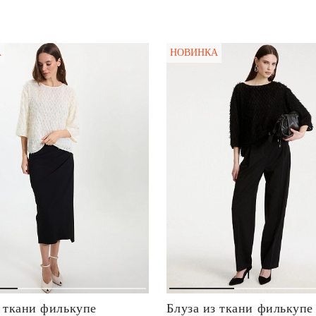
А
НОВИНКА
з ткани филькупе
Блуза из ткани филькупе