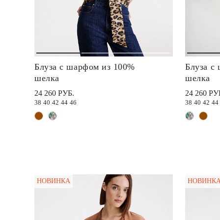
Блуза с шарфом из 100%
Блуза с
шелка
шелка
24 260 РУБ.
24 260 РУ
38
40
42
44
46
38
40
42
44
НОВИНКА
НОВИНК