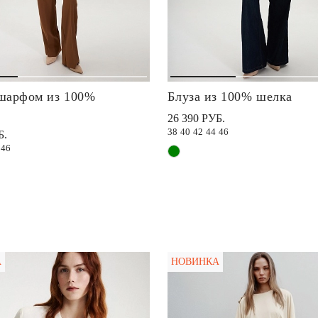
 шарфом из 100%
Блуза из 100% шелка
26 390 РУБ.
38
40
42
44
46
Б.
46
А
НОВИНКА