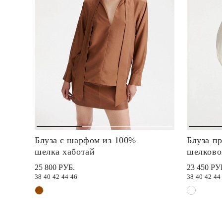
Блуза с шарфом из 100%
Блуза пр
шелка хаботай
шелково
25 800 РУБ.
23 450 РУ
38
40
42
44
46
38
40
42
44