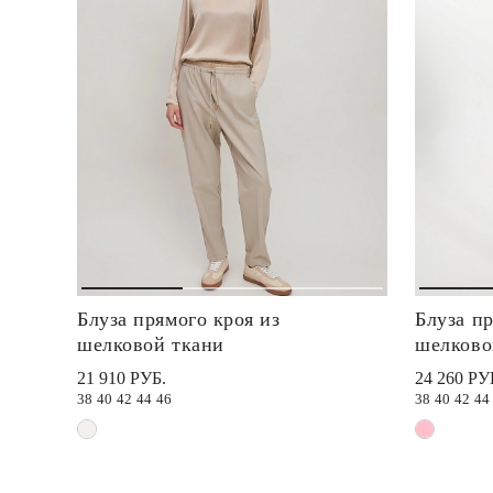
Блуза прямого кроя из
Блуза пр
шелковой ткани
шелково
21 910 РУБ.
24 260 РУ
38
40
42
44
46
38
40
42
44