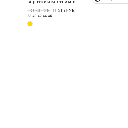
воротником-стойкой
23 030 РУБ.
11 515 РУБ.
38
40
42
44
46