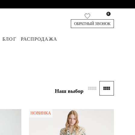
0
ОБРАТНЫЙ ЗВОНОК
БЛОГ
РАСПРОДАЖА
кардиганы
я
юки
Джинсы
Жилеты
Обувь
Топы и футболки
Аксессуары
Шорты и Бермуды
Наш выбор
НОВИНКА