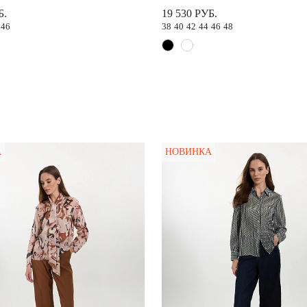
Б.
19 530 РУБ.
46
38
40
42
44
46
48
А
НОВИНКА