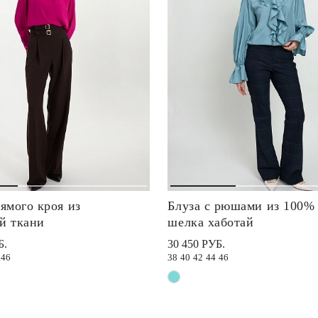
ямого кроя из
Блуза с рюшами из 100%
й ткани
шелка хаботай
Б.
30 450 РУБ.
46
38
40
42
44
46