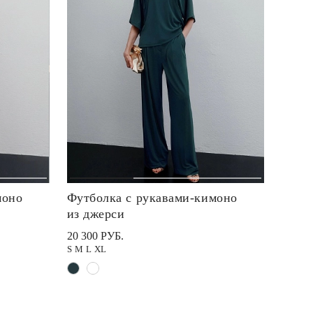
моно
Футболка с рукавами-кимоно
из джерси
20 300 РУБ.
S
M
L
XL