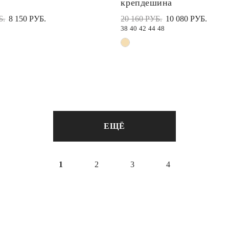
крепдешина
Б.
8 150 РУБ.
20 160 РУБ.
10 080 РУБ.
38
40
42
44
48
ЕЩЁ
1
2
3
4