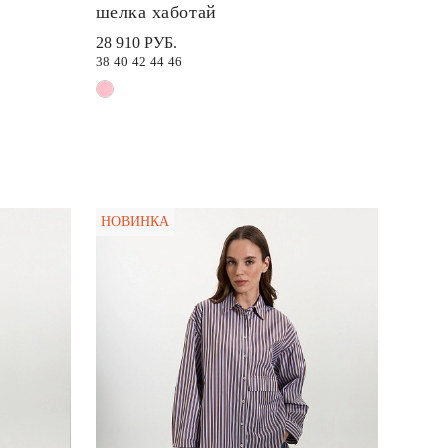
шелка хаботай
28 910 РУБ.
38
40
42
44
46
НОВИНКА