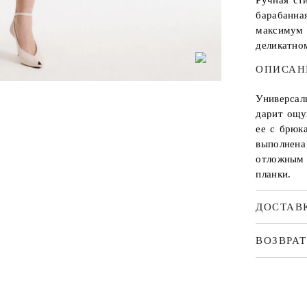
Ручная ст
барабанна
максимум
деликатно
ОПИСАН
Универсал
дарит ощу
ее с брюк
выполнена
отложным 
планки.
ДОСТАВ
ВОЗВРАТ