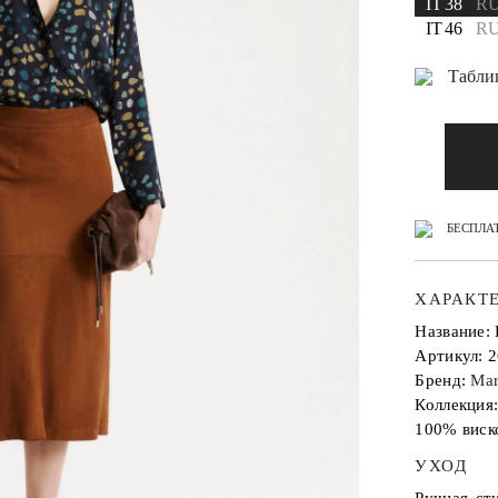
IT 38
RU
IT 46
RU
Табли
БЕСПЛАТ
ХАРАКТ
Название
Артикул: 
Бренд:
Mar
Коллекция
100% виск
УХОД