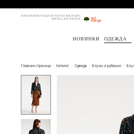
АВТОРИЗОВАННЫЙ ИНТЕРНЕТ-МАГАЗИН
MARELLA В РОССИИ
НОВИНКИ
ОДЕЖДА
Пальто и плащи
Куртки и пуховики
Куртки и пуховики
Костюмы
Жакеты
Жакеты
Пл
Б
Главная страница
Каталог
Одежда
Блузы и рубашки
Блу