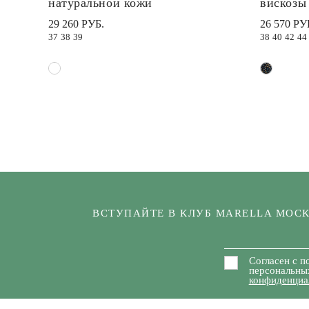
натуральной кожи
вискозы
29 260 РУБ.
26 570 РУ
37
38
39
38
40
42
44
ВСТУПАЙТЕ В КЛУБ MARELLA МОС
Согласен с п
персональны
конфиденциа