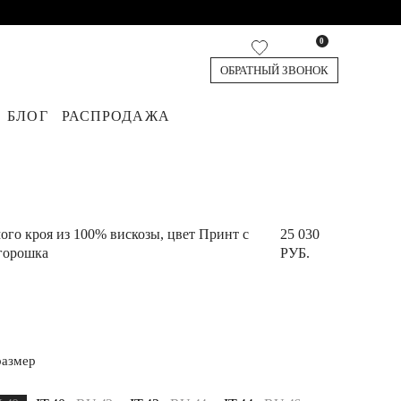
0
ОБРАТНЫЙ ЗВОНОК
БЛОГ
РАСПРОДАЖА
кардиганы
я
юки
Джинсы
Жилеты
Обувь
Топы и футболки
Аксессуары
Шорты и Бермуды
ого кроя из 100% вискозы, цвет Принт с
25 030
горошка
РУБ.
размер