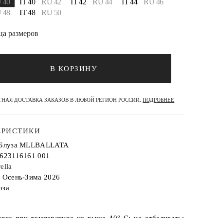
 40
IT 40
RU 42
IT 42
RU 44
IT 44
RU 46
 48
IT 48
RU 50
ца размеров
В КОРЗИНУ
НАЯ ДОСТАВКА ЗАКАЗОВ В ЛЮБОЙ РЕГИОН РОССИИ.
ПОДРОБНЕЕ
ЕРИСТИКИ
: Блуза MLLBALLATA
2623116161 001
ella
: Осень-Зима 2026
оза