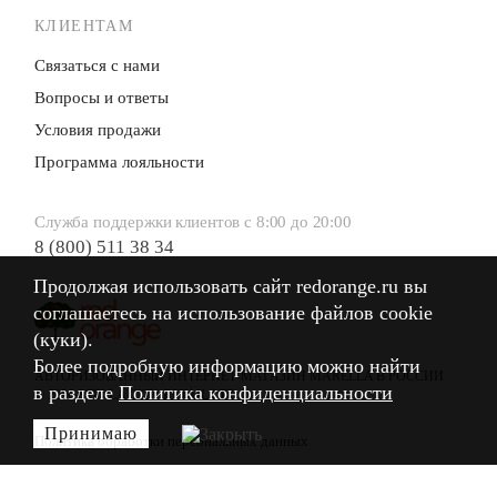
КЛИЕНТАМ
Связаться с нами
Вопросы и ответы
Условия продажи
Программа лояльности
Служба поддержки клиентов с 8:00 до 20:00
8 (800) 511 38 34
Продолжая использовать сайт redorange.ru вы
Продолжая использовать сайт redorange.ru вы
соглашаетесь на использование файлов cookie
соглашаетесь на использование файлов cookie
(куки).
(куки).
Более подробную информацию можно найти
Более подробную информацию можно найти
АВТОРИЗОВАННЫЙ ИНТЕРНЕТ-МАГАЗИН MARELLA В РОССИИ
в разделе
в разделе
Политика конфиденциальности
Политика конфиденциальности
© 2026 STELLA CITY RETAIL LTD.
Принимаю
Принимаю
Политика обработки персональных данных