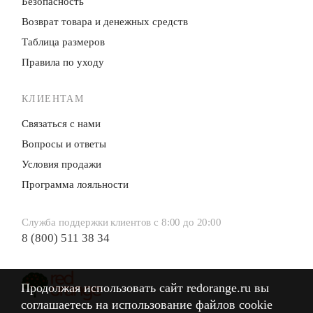
Безопасность
Возврат товара и денежных средств
Таблица размеров
Правила по уходу
КЛИЕНТАМ
Связаться с нами
Вопросы и ответы
Условия продажи
Программа лояльности
Служба поддержки клиентов с 8:00 до 20:00
8 (800) 511 38 34
Продолжая использовать сайт redorange.ru вы
Продолжая использовать сайт redorange.ru вы
соглашаетесь на использование файлов cookie
соглашаетесь на использование файлов cookie