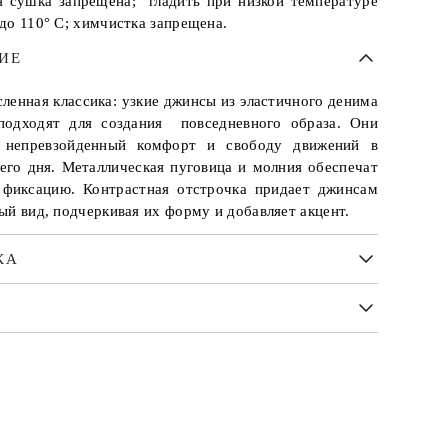
я сушка запрещена; гладить при низкой температуре
до 110° С; химчистка запрещена.
ИЕ
ленная классика: узкие джинсы из эластичного денима
подходят для создания повседневного образа. Они
т непревзойденный комфорт и свободу движений в
сего дня. Металлическая пуговица и молния обеспечат
фиксацию. Контрастная отстрочка придает джинсам
ый вид, подчеркивая их форму и добавляет акцент.
КА