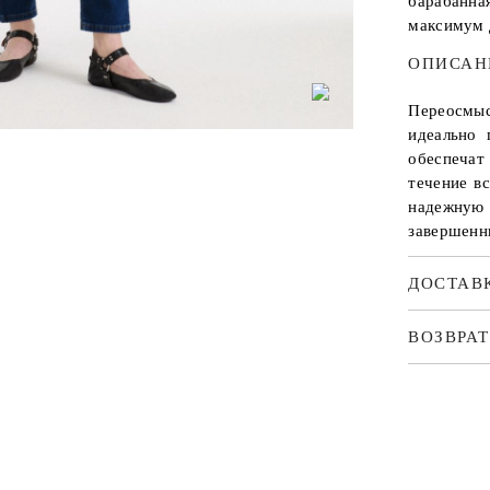
барабанна
максимум 
ОПИСАН
Переосмыс
идеально 
обеспеча
течение в
надежную 
завершенн
ДОСТАВ
ВОЗВРАТ