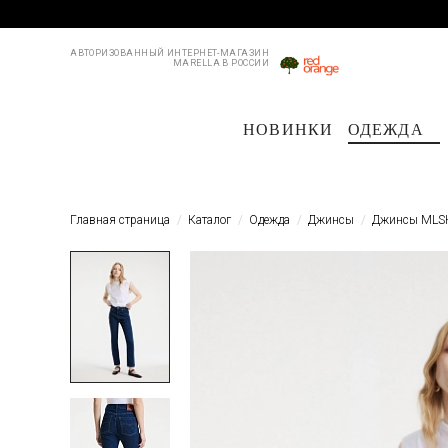
АВТОРИЗОВАННЫЙ ИНТЕРНЕТ-МАГАЗИН
MARELLA В РОССИИ
НОВИНКИ
ОДЕЖДА
Пальто и плащи
Куртки и пуховики
Куртки и пуховики
Костюмы
Жакеты
Жакеты
Пл
Б
Главная страница
Каталог
Одежда
Джинсы
Джинсы MLS