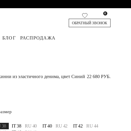
0
ОБРАТНЫЙ ЗВОНОК
БЛОГ
РАСПРОДАЖА
кардиганы
я
юки
Джинсы
Жилеты
Обувь
Топы и футболки
Аксессуары
Шорты и Бермуды
инни из эластичного денима, цвет Синий
22 680 РУБ.
размер
 38
IT 38
RU 40
IT 40
RU 42
IT 42
RU 44