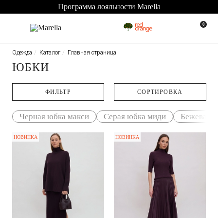
Программа лояльности Marella
0
Одежда
Каталог
Главная страница
ЮБКИ
ФИЛЬТР
CОРТИРОВКА
Черная юбка макси
Серая юбка миди
Бежевая 
НОВИНКА
НОВИНКА