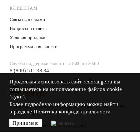
КЛИЕНТАМ
Связаться с нами
Вопросы и ответы
Условия продажи
Программа лояльности
Служба поддержки клиентов с 8:00 до 20:00
8 (800) 511 38 34
Продолжая использовать сайт redorange.ru вы
Продолжая использовать сайт redorange.ru вы
соглашаетесь на использование файлов cookie
соглашаетесь на использование файлов cookie
(куки).
(куки).
Более подробную информацию можно найти
Более подробную информацию можно найти
АВТОРИЗОВАННЫЙ ИНТЕРНЕТ-МАГАЗИН MARELLA В РОССИИ
в разделе
в разделе
Политика конфиденциальности
Политика конфиденциальности
© 2026 STELLA CITY RETAIL LTD.
Принимаю
Принимаю
Политика обработки персональных данных