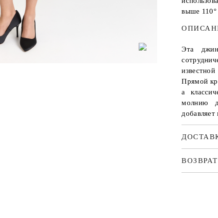
использов
выше 110°
ОПИСАН
Эта джин
сотрудни
известной
Прямой кр
а класси
молнию д
добавляет
ДОСТАВ
ВОЗВРАТ