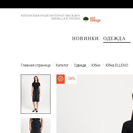
АВТОРИЗОВАННЫЙ ИНТЕРНЕТ-МАГАЗИН
MARELLA В РОССИИ
НОВИНКИ
ОДЕЖДА
Пальто и плащи
Куртки и пуховики
Куртки и пуховики
Костюмы
Жакеты
Жакеты
Пл
Б
Главная страница
Каталог
Одежда
Юбки
Юбка ELLENO
-
50%