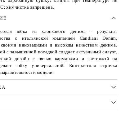
ать барабанную сушку; гладить при температуре не
 С; химчистка запрещена.
ИЕ
совая юбка из хлопкового денима - результат
чества с итальянской компанией Candiani Denim,
 своими инновациями и высоким качеством денима.
ой с завышенной посадкой создает актуальный силуэт,
ческий дизайн с пятью карманами и застежкой на
елает юбку универсальной. Контрастная строчка
 выразительности модели.
КА