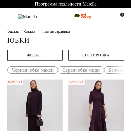
Программа лояльности Marella
0
Одежда
Каталог
Главная страница
ЮБКИ
ФИЛЬТР
CОРТИРОВКА
Черная юбка макси
Серая юбка миди
Бежевая 
НОВИНКА
НОВИНКА