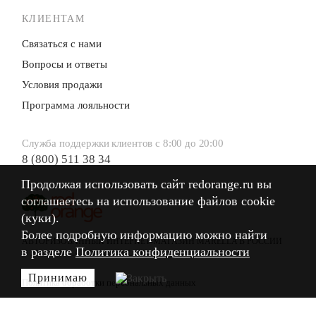
КЛИЕНТАМ
Связаться с нами
Вопросы и ответы
Условия продажи
Программа лояльности
Служба поддержки клиентов с 8:00 до 20:00
8 (800) 511 38 34
Продолжая использовать сайт redorange.ru вы
Продолжая использовать сайт redorange.ru вы
соглашаетесь на использование файлов cookie
соглашаетесь на использование файлов cookie
(куки).
(куки).
Более подробную информацию можно найти
Более подробную информацию можно найти
АВТОРИЗОВАННЫЙ ИНТЕРНЕТ-МАГАЗИН MARELLA В РОССИИ
в разделе
в разделе
Политика конфиденциальности
Политика конфиденциальности
© 2026 STELLA CITY RETAIL LTD.
Принимаю
Принимаю
Политика обработки персональных данных