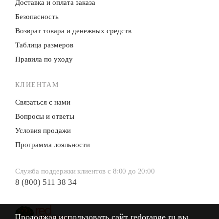
Доставка и оплата заказа
Безопасность
Возврат товара и денежных средств
Таблица размеров
Правила по уходу
КЛИЕНТАМ
Связаться с нами
Вопросы и ответы
Условия продажи
Программа лояльности
Служба поддержки клиентов с 8:00 до 20:00
8 (800) 511 38 34
Продолжая использовать сайт redorange.ru вы
Продолжая использовать сайт redorange.ru вы