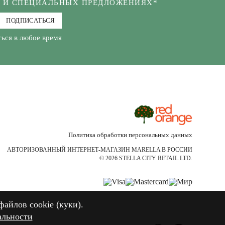
Х И СПЕЦИАЛЬНЫХ ПРЕДЛОЖЕНИЯХ*
ПОДПИСАТЬСЯ
ься в любое время
Политика обработки персональных данных
АВТОРИЗОВАННЫЙ ИНТЕРНЕТ-МАГАЗИН MARELLA В РОССИИ
© 2026 STELLA CITY RETAIL LTD.
файлов cookie (куки).
файлов cookie (куки).
альности
альности