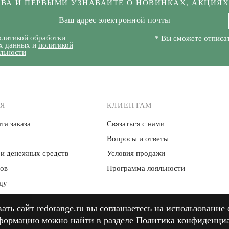
КВА И ПЕРВЫМИ УЗНАВАЙТЕ О НОВИНКАХ, АКЦИЯ
олитикой обработки
* Вы сможете отписат
х данных и
политикой
льности
Я
КЛИЕНТАМ
та заказа
Связаться с нами
Вопросы и ответы
 и денежных средств
Условия продажи
ров
Программа лояльности
ду
ть сайт redorange.ru вы соглашаетесь на использование 
ть сайт redorange.ru вы соглашаетесь на использование 
формацию можно найти в разделе
формацию можно найти в разделе
Политика конфиденци
Политика конфиденци