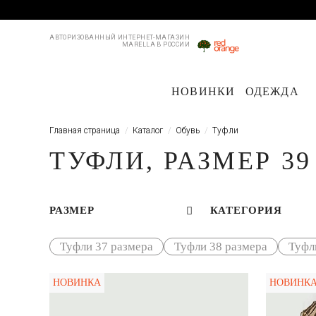
АВТОРИЗОВАННЫЙ ИНТЕРНЕТ-МАГАЗИН
MARELLA В РОССИИ
НОВИНКИ
ОДЕЖДА
Пальто и плащи
Куртки и пуховики
Куртки и пуховики
Костюмы
Жакеты
Жакеты
Брю
Пл
Главная страница
Каталог
Обувь
Туфли
ТУФЛИ, РАЗМЕР 39
РАЗМЕР
КАТЕГОРИЯ
Туфли 37 размера
Туфли 38 размера
Туфл
НОВИНКА
НОВИНК