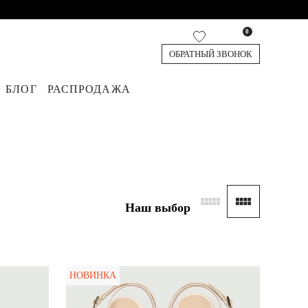
0
ОБРАТНЫЙ ЗВОНОК
БЛОГ
РАСПРОДАЖА
диганы
юки
Джинсы
Жилеты
Обувь
Топы и футболки
Аксессуары
Шорты и Бермуды
Деним
Наш выбор
НОВИНКА