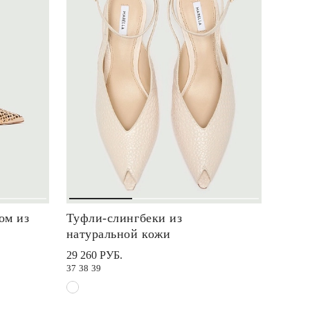
ом из
Туфли-слингбеки из
натуральной кожи
29 260 РУБ.
37
38
39