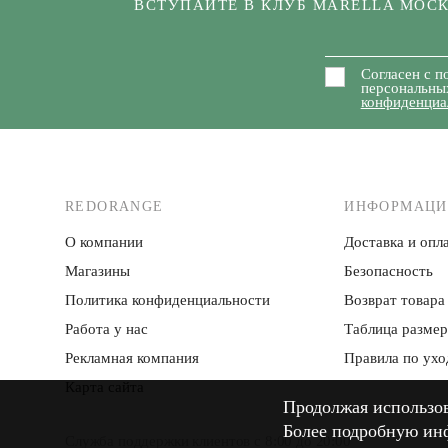
ВСТУПАЙТЕ В КЛУБ MARELLA МОС
Согласен с п
персональны
конфиденциа
REDORANGE
ИНФОРМАЦИ
О компании
Доставка и опла
Магазины
Безопасность
Политика конфиденци­альности
Возврат товара
Работа у нас
Таблица разме
Рекламная компания
Правила по ухо
Карта сайта
Продолжая использова
Продолжая использова
Более подробную ин
Более подробную ин
Служба поддержки клиентов с 8:00 до 20:00