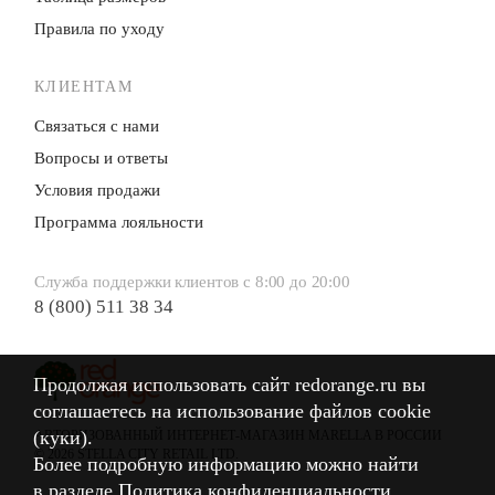
Правила по уходу
КЛИЕНТАМ
Связаться с нами
Вопросы и ответы
Условия продажи
Программа лояльности
Служба поддержки клиентов с 8:00 до 20:00
8 (800) 511 38 34
Продолжая использовать сайт redorange.ru вы
Продолжая использовать сайт redorange.ru вы
соглашаетесь на использование файлов cookie
соглашаетесь на использование файлов cookie
(куки).
(куки).
АВТОРИЗОВАННЫЙ ИНТЕРНЕТ-МАГАЗИН MARELLA В РОССИИ
© 2026 STELLA CITY RETAIL LTD.
Более подробную информацию можно найти
Более подробную информацию можно найти
в разделе
в разделе
Политика конфиденциальности
Политика конфиденциальности