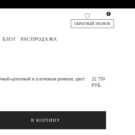
0
ОБРАТНЫЙ ЗВОНОК
БЛОГ
РАСПРОДАЖА
диганы
я
юки
Джинсы
Жилеты
Обувь
Топы и футболки
Аксессуары
Шорты и Бермуды
Деним
учкой-цепочкой и плечевым ремнем, цвет
22 750
РУБ.
В КОРЗИНУ