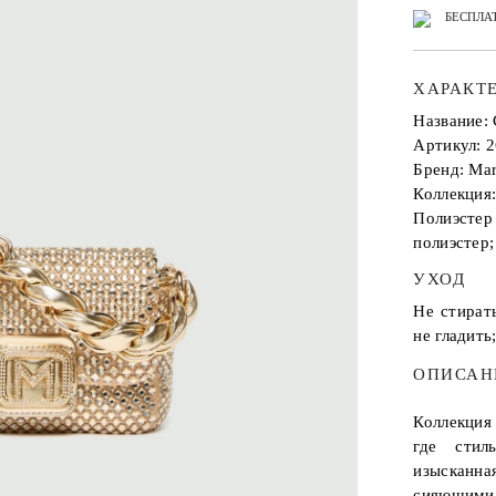
БЕСПЛАТ
ХАРАКТ
Название
Артикул: 
Бренд: Mar
Коллекция
Полиэсте
полиэстер;
УХОД
Не стират
не гладить
ОПИСАН
Коллекция
где стил
изысканна
сияющим