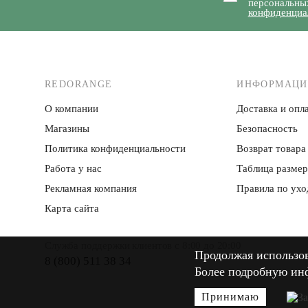
персональны
конфиденциа
REDORANGE
ИНФОРМАЦИ
О компании
Доставка и опла
Магазины
Безопасность
Политика конфиденци­альности
Возврат товара
Работа у нас
Таблица разме
Рекламная компания
Правила по ухо
Карта сайта
Служба поддержки клиентов с 8:00 до 20:00
Продолжая использова
Продолжая использова
8 (800) 511 38 34
Более подробную ин
Более подробную ин
Принимаю
Принимаю