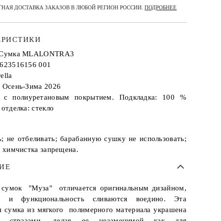
НАЯ ДОСТАВКА ЗАКАЗОВ В ЛЮБОЙ РЕГИОН РОССИИ.
ПОДРОБНЕЕ
ЕРИСТИКИ
: Сумка MLALONTRA3
2623516156 001
ella
: Осень-Зима 2026
р с полиуретановым покрытием. Подкладка: 100 %
 отделка: стекло
ь; не отбеливать; барабанную сушку не использовать;
; химчистка запрещена.
ИЕ
 сумок "Муза" отличается оригинальным дизайном,
ь и функциональность сливаются воедино. Эта
я сумка из мягкого полимерного материала украшена
и стразами, делая ее незаменимой как для