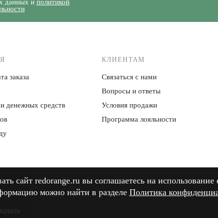
х данных и
политикой
льности
Я
КЛИЕНТАМ
та заказа
Связаться с нами
Вопросы и ответы
 и денежных средств
Условия продажи
ров
Программа лояльности
ду
ть сайт redorange.ru вы соглашаетесь на использование 
ть сайт redorange.ru вы соглашаетесь на использование 
формацию можно найти в разделе
формацию можно найти в разделе
Политика конфиденци
Политика конфиденци