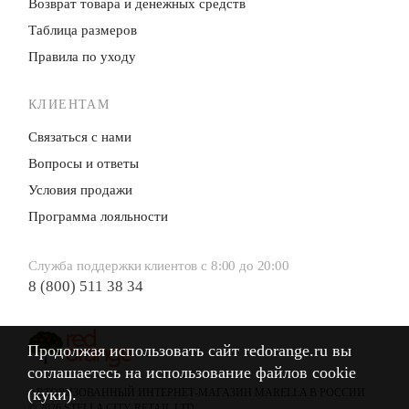
Возврат товара и денежных средств
Таблица размеров
Правила по уходу
КЛИЕНТАМ
Связаться с нами
Вопросы и ответы
Условия продажи
Программа лояльности
Служба поддержки клиентов с 8:00 до 20:00
8 (800) 511 38 34
Продолжая использовать сайт redorange.ru вы
Продолжая использовать сайт redorange.ru вы
соглашаетесь на использование файлов cookie
соглашаетесь на использование файлов cookie
(куки).
(куки).
АВТОРИЗОВАННЫЙ ИНТЕРНЕТ-МАГАЗИН MARELLA В РОССИИ
© 2026 STELLA CITY RETAIL LTD.