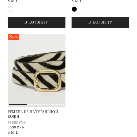
S
M
L
S
M
L
В КОРЗИНУ
В КОРЗИНУ
50%
РЕМЕНЬ ИЗ НАТУРАЛЬНОЙ
КОЖИ
11 980 РУБ.
5 990 РУБ.
S
M
L