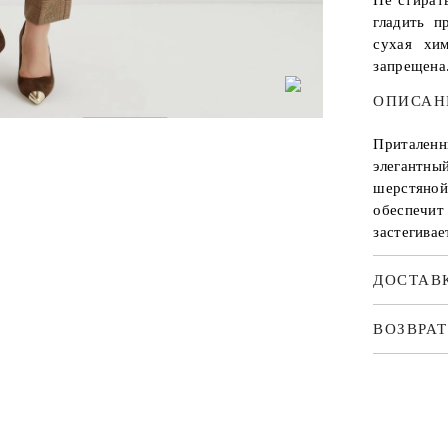
Не стират
гладить п
сухая хи
запрещена
ОПИСАН
Приталенн
элегантн
шерстяно
обеспеч
застегивае
ДОСТАВ
ВОЗВРАТ