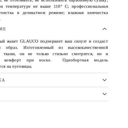
ь; не отбеливать; не использовать барабанную сушку;
ри температуре не выше 110° С; профессиональная
мчистка в деликатном режиме; влажная химчистка
.
ИЕ
ый жакет GLAUCO подчеркнет ваш силуэт и создаст
ый образ. Изготовленный из высококачественной
й ткани, он не только стильно смотрится, но и
ит комфорт при носке. Однобортная модель
тся на пуговицы.
КА