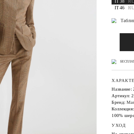
IT 38
RU
IT 46
RU
Табли
БЕСПЛАТ
ХАРАКТ
Название
Артикул: 
Бренд:
Mar
Коллекция
100% шер
УХОД