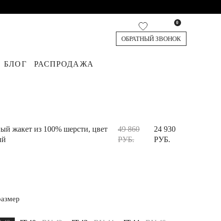
0
ОБРАТНЫЙ ЗВОНОК
БЛОГ
РАСПРОДАЖА
кардиганы
я
юки
Джинсы
Жилеты
Обувь
Топы и футболки
Аксессуары
Шорты и Бермуды
ый жакет из 100% шерсти, цвет
49 860
24 930
ый
РУБ.
РУБ.
размер