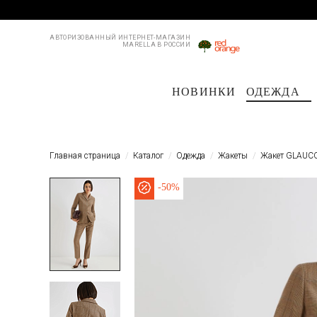
АВТОРИЗОВАННЫЙ ИНТЕРНЕТ-МАГАЗИН
MARELLA В РОССИИ
НОВИНКИ
ОДЕЖДА
Пальто и плащи
Куртки и пуховики
Куртки и пуховики
Костюмы
Жакеты
Жакеты
Пл
Главная страница
Каталог
Одежда
Жакеты
Жакет GLAUC
-
50%