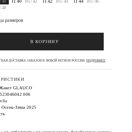
 40
IT 40
RU 42
IT 42
RU 44
IT 44
RU 46
 48
ца размеров
В КОРЗИНУ
НАЯ ДОСТАВКА ЗАКАЗОВ В ЛЮБОЙ РЕГИОН РОССИИ.
ПОДРОБНЕЕ
ЕРИСТИКИ
: Жакет GLAUCO
2523046042 006
ella
: Осень-Зима 2025
сть