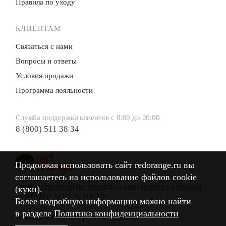
Правила по уходу
КЛИЕНТАМ
Связаться с нами
Вопросы и ответы
Условия продажи
Программа лояльности
Служба поддержки клиентов с 8:00 до 20:00
8 (800) 511 38 34
Продолжая использовать сайт redorange.ru вы
Продолжая использовать сайт redorange.ru вы
соглашаетесь на использование файлов cookie
соглашаетесь на использование файлов cookie
(куки).
(куки).
АВТОРИЗОВАННЫЙ ИНТЕРНЕТ-МАГАЗИН MARELLA В РОССИИ
© 2026 STELLA CITY RETAIL LTD.
Более подробную информацию можно найти
Более подробную информацию можно найти
в разделе
в разделе
Политика конфиденциальности
Политика конфиденциальности
Политика обработки персональных данных