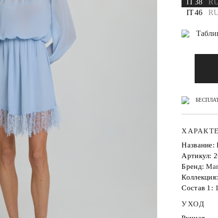
IT 38
RU
IT 46
RU
Табли
БЕСПЛАТ
ХАРАКТ
Название:
Артикул: 
Бренд:
Mar
Коллекция
Состав 1: 
УХОД