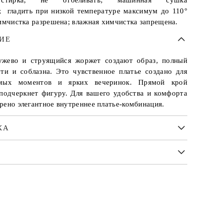
стирка; не отбеливать; машинная сушка
; гладить при низкой температуре максимум до 110°
химчистка разрешена; влажная химчистка запрещена.
ИЕ
ужево и струящийся жоржет создают образ, полный
сти и соблазна. Это чувственное платье создано для
емых моментов и ярких вечеринок. Прямой крой
 подчеркнет фигуру. Для вашего удобства и комфорта
рено элегантное внутреннее платье-комбинация.
КА