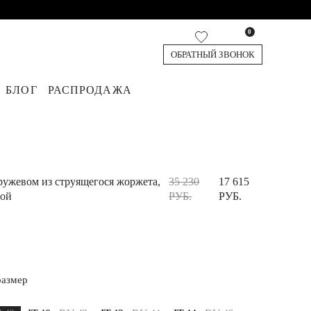
0
ОБРАТНЫЙ ЗВОНОК
БЛОГ
РАСПРОДАЖА
кардиганы
я
юки
Джинсы
Жилеты
Обувь
Топы и футболки
Аксессуары
Шорты и Бермуды
ружевом из струящегося жоржета,
35 230
17 615
бой
РУБ.
РУБ.
размер