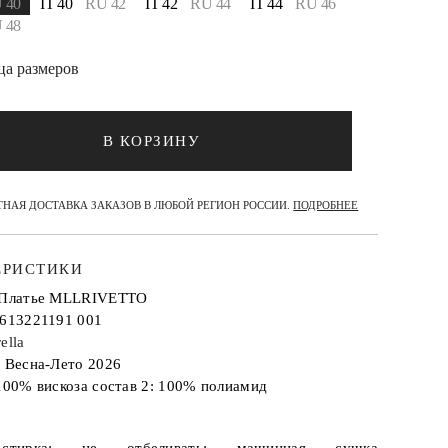
 40
IT 40
RU 42
IT 42
RU 44
IT 44
RU 46
 48
ца размеров
В КОРЗИНУ
НАЯ ДОСТАВКА ЗАКАЗОВ В ЛЮБОЙ РЕГИОН РОССИИ.
ПОДРОБНЕЕ
ЕРИСТИКИ
 Платье MLLRIVETTO
2613221191 001
ella
: Весна-Лето 2026
100% вискоза состав 2: 100% полиамид