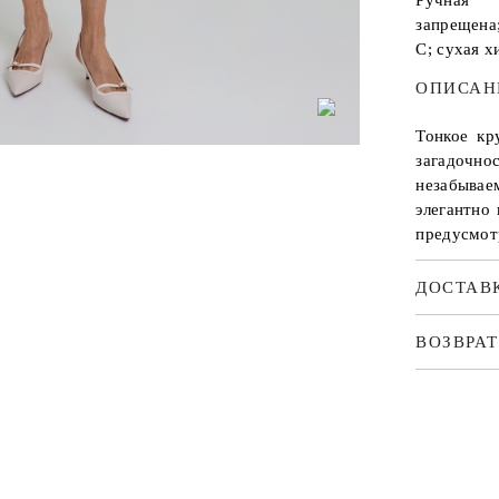
Ручная 
запрещена
С; сухая 
ОПИСАН
Тонкое кр
загадочно
незабыва
элегантно
предусмот
ДОСТАВ
ВОЗВРАТ