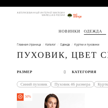
АВТОРИЗОВАННЫЙ ИНТЕРНЕТ-МАГАЗИН
MARELLA В РОССИИ
НОВИНКИ
ОДЕЖДА
Пальто и плащи
Куртки и пуховики
Куртки и пуховики
Костюмы
Жакеты
Жакеты
Пл
Главная страница
Каталог
Одежда
Куртки и пуховики
ПУХОВИК, ЦВЕТ 
РАЗМЕР
КАТЕГОРИЯ
Синий пуховик
Пуховик 46 размера
Куртк
50%