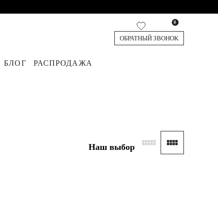
0
ОБРАТНЫЙ ЗВОНОК
БЛОГ
РАСПРОДАЖА
кардиганы
юки
Джинсы
Жилеты
Обувь
Аксессуары
Топы и футболки
Шорты и Бермуды
Наш выбор