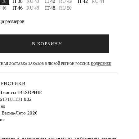
 38
IT 38
RU 40
IT 40
RU 42
IT 42
RU 44
 46
IT 46
RU 48
IT 48
RU 50
ца размеров
В КОРЗИНУ
НАЯ ДОСТАВКА ЗАКАЗОВ В ЛЮБОЙ РЕГИОН РОССИИ.
ПОДРОБНЕЕ
ЕРИСТИКИ
 Джинсы IBLSOPHIE
2617181131 002
ues
: Весна-Лето 2026
ок