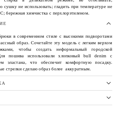
 стирка в деликатном режиме; не отбеливать;
ю сушку не использовать; гладить при температуре не
°С; бережная химчистка с перхлорэтиленом.
ИЕ
рюки в современном стиле с высокими подворотами
лассный образ. Сочетайте эту модель с легким верхом
жками, чтобы создать неформальный городской
ля пошива использовали хлопковый bull denim с
ем эластана, что обеспечит комфортную посадку.
ые стрелки сделаю образ более аккуратным.
КА