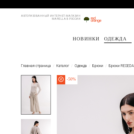
АВТОРИЗОВАННЫЙ ИНТЕРНЕТ-МАГАЗИН
MARELLA В РОССИИ
НОВИНКИ
ОДЕЖДА
Пальто и плащи
Куртки и пуховики
Куртки и пуховики
Костюмы
Жакеты
Жакеты
Пл
Главная страница
Каталог
Одежда
Брюки
Брюки RESED
-
50%