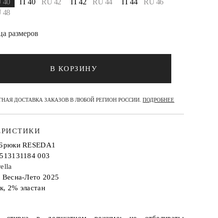
 40
IT 40
RU 42
IT 42
RU 44
IT 44
RU 46
 48
ца размеров
В КОРЗИНУ
НАЯ ДОСТАВКА ЗАКАЗОВ В ЛЮБОЙ РЕГИОН РОССИИ.
ПОДРОБНЕЕ
ЕРИСТИКИ
 Брюки RESEDA1
2513131184 003
ella
: Весна-Лето 2025
к, 2% эластан