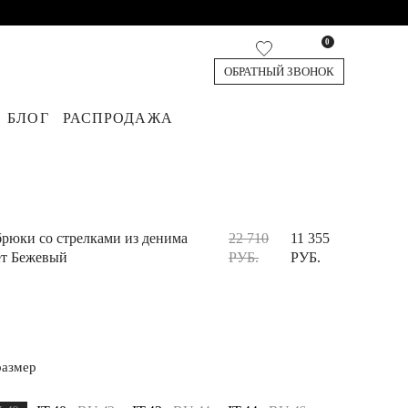
0
ОБРАТНЫЙ ЗВОНОК
БЛОГ
РАСПРОДАЖА
кардиганы
я
юки
Джинсы
Жилеты
Обувь
Топы и футболки
Аксессуары
Шорты и Бермуды
рюки со стрелками из денима
22 710
11 355
ет Бежевый
РУБ.
РУБ.
размер