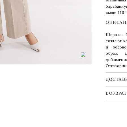
Машинная
барабанну
выше 110 
ОПИСАН
Широкие б
создают к
и босоно
образ. Д
добавлени
Отглаженн
ДОСТАВ
ВОЗВРАТ