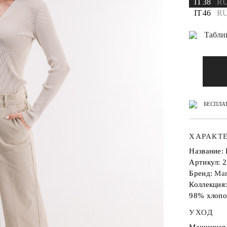
IT 38
RU
IT 46
RU
Табли
БЕСПЛАТ
ХАРАКТ
Название:
Артикул: 
Бренд:
Mar
Коллекция
98% хлопо
УХОД