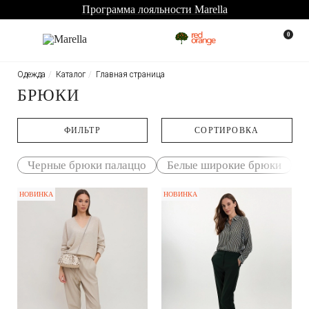
Программа лояльности Marella
0
Одежда
Каталог
Главная страница
БРЮКИ
ФИЛЬТР
CОРТИРОВКА
Черные брюки палаццо
Белые широкие брюки
Б
НОВИНКА
НОВИНКА