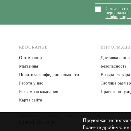
Согласен с п
персональны
конфиденциа
REDORANGE
ИНФОРМАЦИ
О компании
Доставка и опла
Магазины
Безопасность
Политика конфиденци­альности
Возврат товара
Работа у нас
Таблица разме
Рекламная компания
Правила по ухо
Карта сайта
Служба поддержки клиентов с 8:00 до 20:00
Продолжая использова
Продолжая использова
8 (800) 511 38 34
Более подробную ин
Более подробную ин