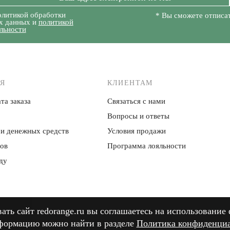
олитикой обработки
* Вы сможете отписат
х данных и
политикой
льности
Я
КЛИЕНТАМ
та заказа
Связаться с нами
Вопросы и ответы
 и денежных средств
Условия продажи
ров
Программа лояльности
ду
ть сайт redorange.ru вы соглашаетесь на использование 
ть сайт redorange.ru вы соглашаетесь на использование 
формацию можно найти в разделе
формацию можно найти в разделе
Политика конфиденци
Политика конфиденци