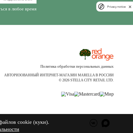
Privacy notice
ься в любое время
Политика обработки персональных данных
АВТОРИЗОВАННЫЙ ИНТЕРНЕТ-МАГАЗИН MARELLA В РОССИИ
© 2026 STELLA CITY RETAIL LTD.
файлов cookie (куки).
файлов cookie (куки).
альности
альности