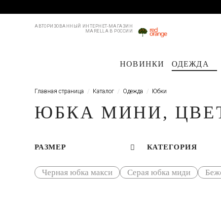
АВТОРИЗОВАННЫЙ ИНТЕРНЕТ-МАГАЗИН
MARELLA В РОССИИ
НОВИНКИ
ОДЕЖДА
Пальто и плащи
Куртки и пуховики
Куртки и пуховики
Костюмы
Жакеты
Жакеты
Пл
Б
Главная страница
Каталог
Одежда
Юбки
ЮБКА МИНИ, ЦВЕ
РАЗМЕР
КАТЕГОРИЯ
Черная юбка макси
Серая юбка миди
Беж