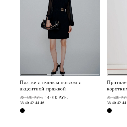
Платье с тканым поясом с
Притале
акцентной пряжкой
коротки
28 020 РУБ.
14 010 РУБ.
25 600 РУ
38
40
42
44
46
38
40
42
44