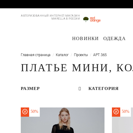
АВТОРИЗОВАННЫЙ ИНТЕРНЕТ-МАГАЗИН
MARELLA В РОССИИ
НОВИНКИ
ОДЕЖДА
Пальто и плащи
Куртки и пуховики
Куртки и пуховики
Костюмы
Жакеты
Жакеты
Брю
Пл
Главная страница
Каталог
Проекты
АРТ.365
ПЛАТЬЕ МИНИ, КО
РАЗМЕР
КАТЕГОРИЯ
50%
50%