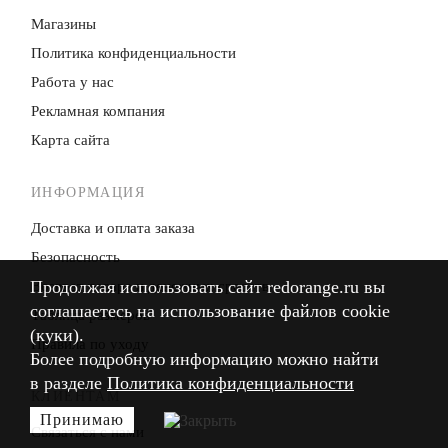
Магазины
Политика конфиденци­альности
Работа у нас
Рекламная компания
Карта сайта
ИНФОРМАЦИЯ
Доставка и оплата заказа
Безопасность
Продолжая использовать сайт redorange.ru вы
Продолжая использовать сайт redorange.ru вы
Возврат товара и денежных средств
соглашаетесь на использование файлов cookie
соглашаетесь на использование файлов cookie
Таблица размеров
(куки).
(куки).
Правила по уходу
Более подробную информацию можно найти
Более подробную информацию можно найти
в разделе
в разделе
Политика конфиденциальности
Политика конфиденциальности
КЛИЕНТАМ
Принимаю
Принимаю
Связаться с нами